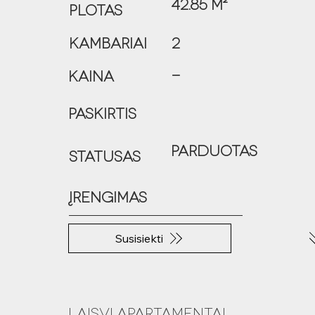
42.85 m²
Plotas
KambariAI
2
-
Kaina
Paskirtis
Parduotas
Statusas
Įrengimas
Susisiekti
Laisvi apartamentai