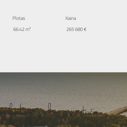
Plotas
Kaina
66.42 m²
265 680 €
si, kad pasirinkau gyventi čia