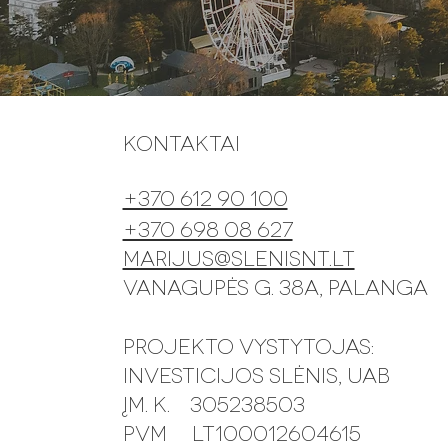
Kontaktai
+370 612 90 100
+370 698 08 627
marijus@slenisnt.lt
Vanagupės g. 38A, Palanga
Projekto vystytojas:
Investicijos slėnis, UAB
Įm. k. 305238503
PVM LT100012604615